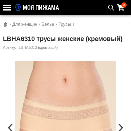
0
МОЯ ПИЖАМА
🏠
›
Для женщин
›
Белье
›
Трусы
↓
LBHA6310 трусы женские (кремовый)
Артикул:LBHA6310 (кремовый)
‹
›