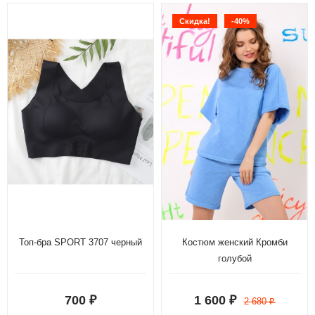
Скидка!
-40%
Топ-бра SPORT 3707 черный
Костюм женский Кромби
голубой
700
1 600
₽
₽
2 680
₽