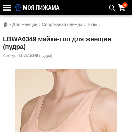
0
МОЯ ПИЖАМА
🏠
›
Для женщин
›
Спортивная одежда
›
Топы
↓
LBWA6349 майка-топ для женщин
(пудра)
Артикул:LBWA6349 (пудра)