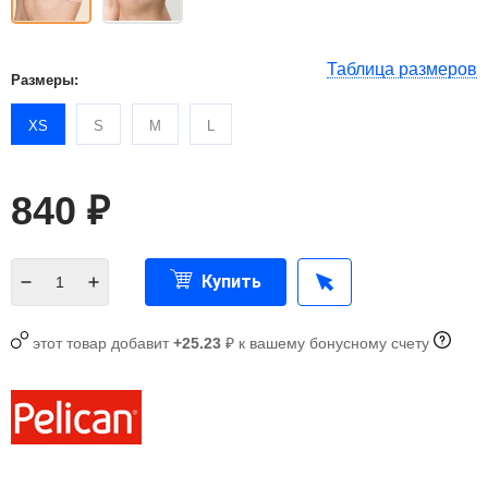
Таблица размеров
Размеры:
XS
S
M
L
840
₽
Купить
этот товар добавит
+25.23
₽ к вашему бонусному счету