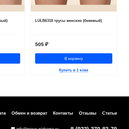
ный)
LULB6318 трусы женские (бежевый)
505
₽
В корзину
Купить в 1 клик
ата
Обмен и возврат
Контакты
Отзывы
Статьи
info@moya-pizhama.ru