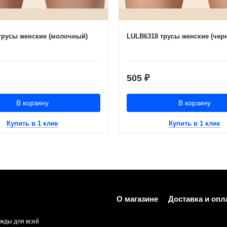
трусы женские (молочный)
LULB6318 трусы женские (чер
505
₽
В корзину
В корзину
Купить в 1 клик
Купить в 1 клик
О магазине
Доставка и опл
жды для всей