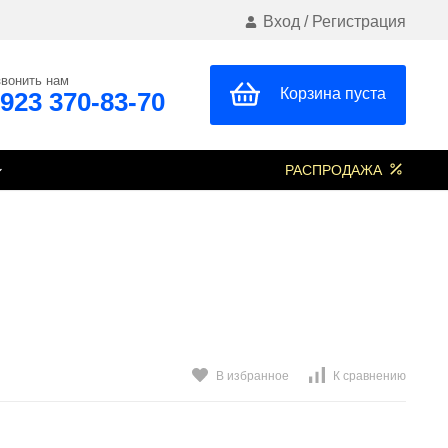
Вход
/
Регистрация
вонить нам
Корзина пуста
 923 370-83-70
РАСПРОДАЖА
В избранное
К сравнению