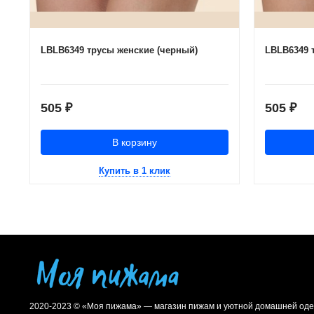
LBLB6349 трусы женские (черный)
LBLB6349 
505
505
₽
₽
В корзину
Купить в 1 клик
2020-2023 © «Моя пижама» — магазин пижам и уютной домашней оде