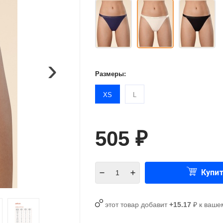
›
Размеры:
XS
L
505
₽
Купи
этот товар добавит
+15.17
₽ к ваше