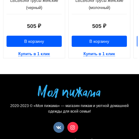
LBLB6349 трусы женские
LBLB6349 трусы женские
(черный)
(молочный)
505
505
₽
₽
В корзину
В корзину
Купить в 1 клик
Купить в 1 клик
2020-2023 © «Моя пижама» — магазин пижам и уютной домашней
одежды для всей семьи!