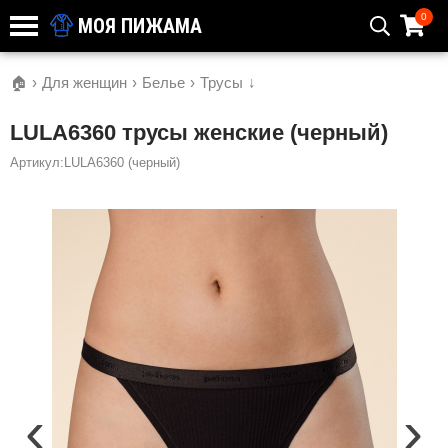
0
МОЯ ПИЖАМА
🏠
›
Для женщин
›
Белье
›
Трусы
↓
LULA6360 трусы женские (черный)
Артикул:LULA6360 (черный)
‹
›