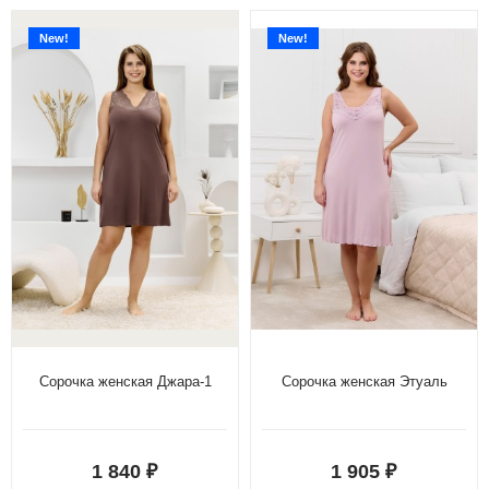
New!
New!
Сорочка женская Джара-1
Сорочка женская Этуаль
1 840
1 905
₽
₽