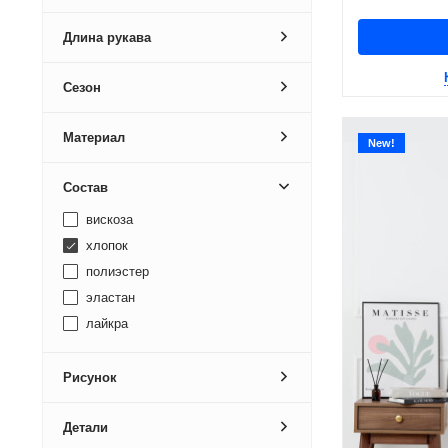
Длина рукава
Сезон
Материал
New!
Состав
вискоза
хлопок
полиэстер
эластан
лайкра
Рисунок
Детали