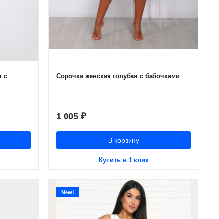
я с
Сорочка женская голубая с бабочками
1 005
₽
В корзину
Купить в 1 клик
New!