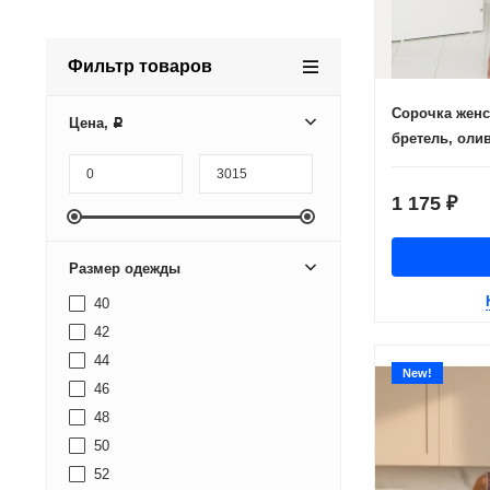
Фильтр товаров
Сорочка женс
Цена,
Р
бретель, оли
1 175
₽
Размер одежды
40
42
44
New!
46
48
50
52