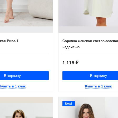
кая Рива-1
Сорочка женская светло-зелена
надписью
1 115
₽
В корзину
В корзину
Купить в 1 клик
Купить в 1 клик
New!