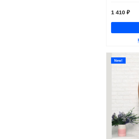
1 410
₽
New!