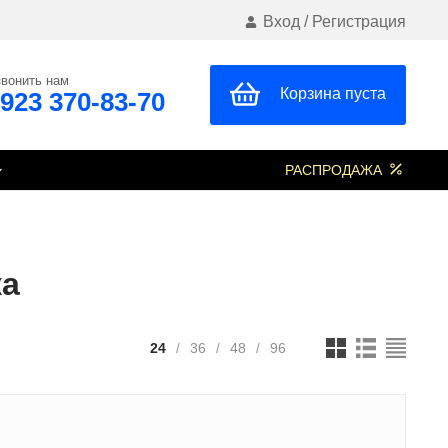
Вход
/
Регистрация
вонить нам
Корзина пуста
 923 370-83-70
РАСПРОДАЖА
ка
24
36
48
96
/
/
/