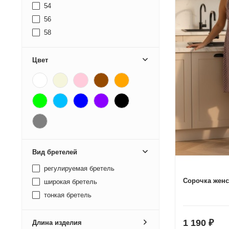
54
56
58
60
62
Цвет
64
66
68
70
72
Вид бретелей
регулируемая бретель
Сорочка женс
широкая бретель
тонкая бретель
1 190
Длина изделия
₽