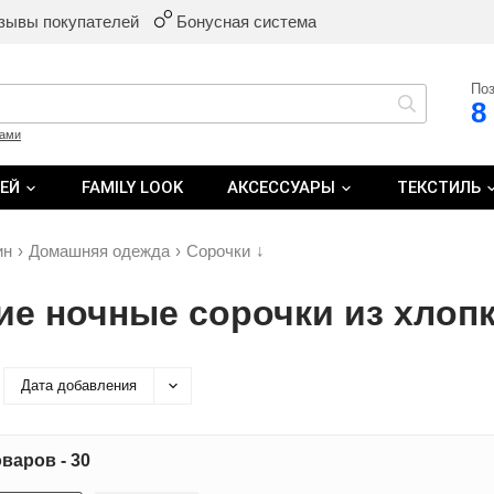
зывы покупателей
Бонусная система
Поз
8
ками
ТЕЙ
FAMILY LOOK
АКСЕССУАРЫ
ТЕКСТИЛЬ
ин
›
Домашняя одежда
›
Сорочки
↓
ие ночные сорочки из хлоп
Дата добавления
варов - 30