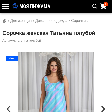
0
МОЯ ПИЖАМА
🏠
›
Для женщин
›
Домашняя одежда
›
Сорочки
↓
Сорочка женская Татьяна голубой
Артикул:Татьяна голубой
New!
‹
›