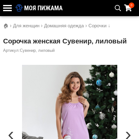
0
МОЯ ПИЖАМА
🏠
›
Для женщин
›
Домашняя одежда
›
Сорочки
↓
Сорочка женская Сувенир, лиловый
Артикул:Сувенир, лиловый
‹
›