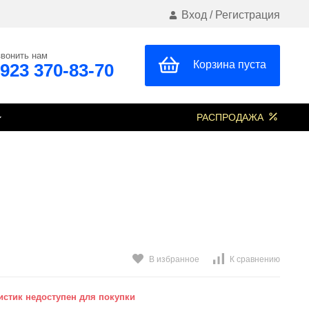
Вход
/
Регистрация
вонить нам
Корзина пуста
 923 370-83-70
РАСПРОДАЖА
В избранное
К сравнению
стик недоступен для покупки