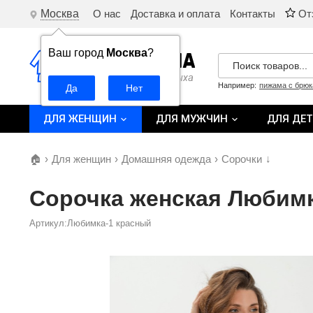
Москва
О нас
Доставка и оплата
Контакты
От
Ваш город
Москва
?
Например:
пижама с брю
ДЛЯ ЖЕНЩИН
ДЛЯ МУЖЧИН
ДЛЯ ДЕ
🏠
›
Для женщин
›
Домашняя одежда
›
Сорочки
↓
Сорочка женская Любимк
Артикул:Любимка-1 красный