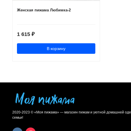
Женская пижама Любимка-2
1 615
₽
В корзину
2020-2023 © «Моя пижама» — магазин пижам и уютной домашней оде
семьи!