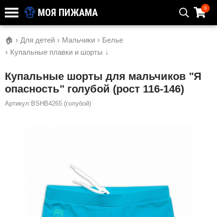
0
МОЯ ПИЖАМА
🏠
›
Для детей
›
Мальчики
›
Белье
›
Купальные плавки и шорты
↓
Купальные шорты для мальчиков "Я
опасность" голубой (рост 116-146)
Артикул:BSHB4265 (голубой)