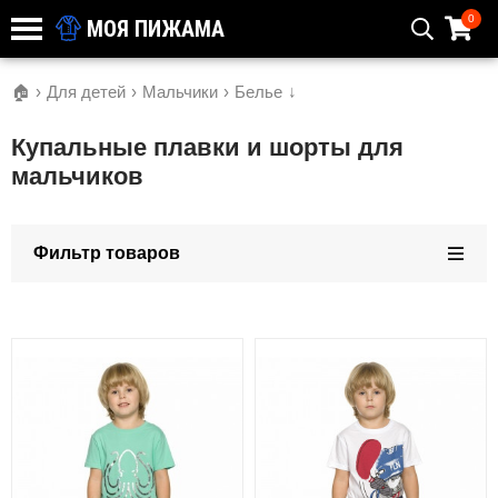
0
МОЯ ПИЖАМА
🏠
›
Для детей
›
Мальчики
›
Белье
↓
Купальные плавки и шорты для
мальчиков
Фильтр товаров