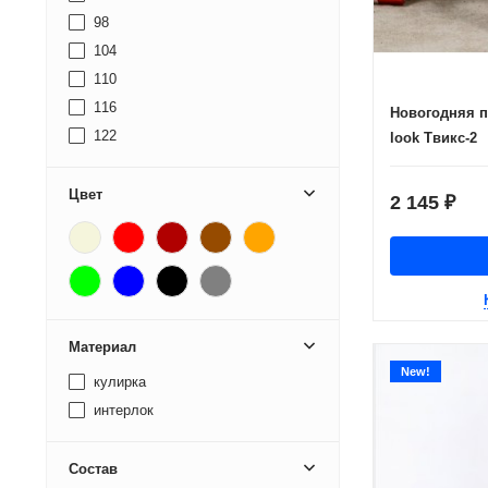
98
104
110
116
Новогодняя п
122
look Твикс-2
128
134
Цвет
2 145
₽
140
146
152
158
164
Материал
170
New!
кулирка
интерлок
Состав