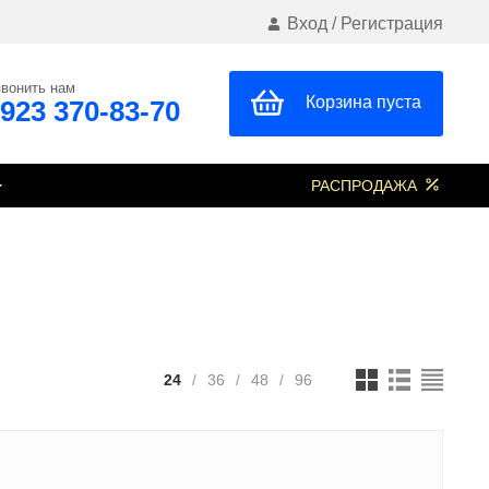
Вход
/
Регистрация
вонить нам
Корзина пуста
 923 370-83-70
РАСПРОДАЖА
24
36
48
96
/
/
/