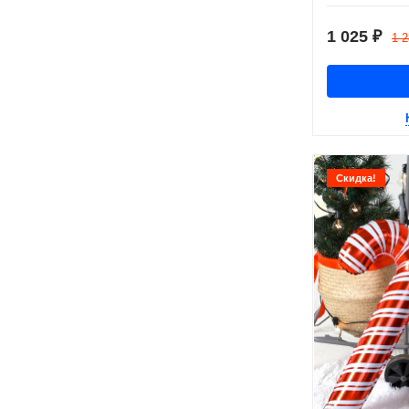
1 025
₽
1 
Скидка!