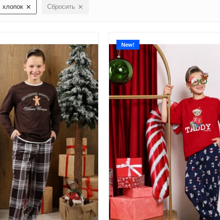
хлопок
Сбросить
New!