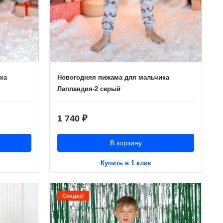
ка
Новогодняя пижама для мальчика
Лапландия-2 серый
1 740
₽
В корзину
Купить в 1 клик
Скидка!