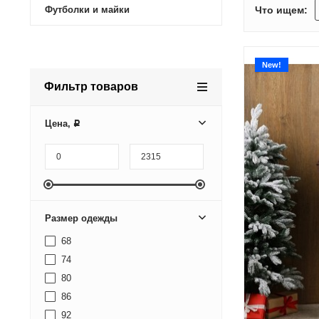
Что ищем:
Футболки и майки
New!
Фильтр товаров
Цена,
Р
Размер одежды
68
74
80
86
92