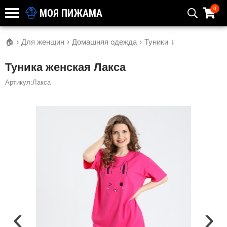
0
МОЯ ПИЖАМА
🏠
›
Для женщин
›
Домашняя одежда
›
Туники
↓
Туника женская Лакса
Артикул:Лакса
‹
›