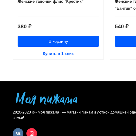
Женские тапочки флис "Крестик"
Женские т
"Бантик" 
380
540
₽
₽
В корзину
Купить в 1 клик
2020-2023 © «Моя пижама» — магазин пижам и уютной домашней оде
семьи!