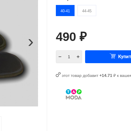
40-41
44-45
490
›
₽
Купи
этот товар добавит
+14.71
₽ к ваше