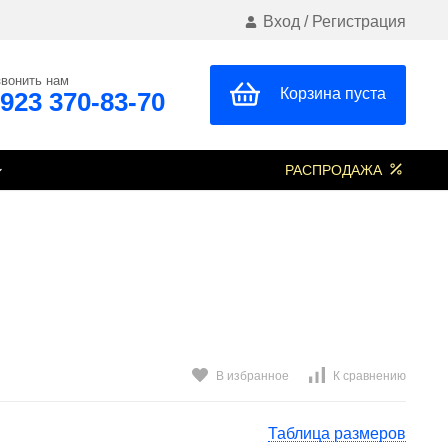
Вход
/
Регистрация
вонить нам
Корзина пуста
 923 370-83-70
РАСПРОДАЖА
В избранное
К сравнению
Таблица размеров