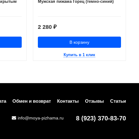
закрытым
Мужская пижама Горец (темно-синий)
2 280
₽
В корзину
Купить в 1 клик
ата
Обмен и возврат
Контакты
Отзывы
Статьи
8 (923) 370-83-70
info@moya-pizhama.ru