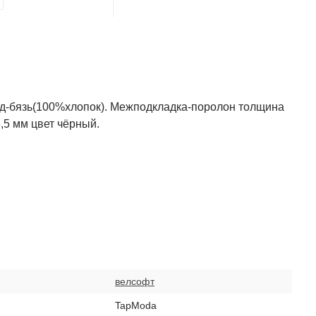
ад-бязь(100%хлопок). Межподкладка-поролон толщина
,5 мм цвет чёрный.
велсофт
TapModa