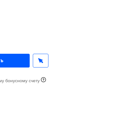
ть
му бонусному счету