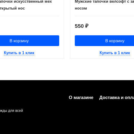
апочки искусственный мех
Мужские тапочки велсофт с 
открытый нос
носом
550
₽
В корзину
В корзину
Купить в 1 клик
Купить в 1 клик
О магазине
Доставка и опл
жды для всей