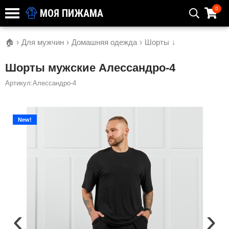
0
МОЯ ПИЖАМА
🏠
›
Для мужчин
›
Домашняя одежда
›
Шорты
↓
Шорты мужские Алессандро-4
Артикул:Алессандро-4
New!
‹
›