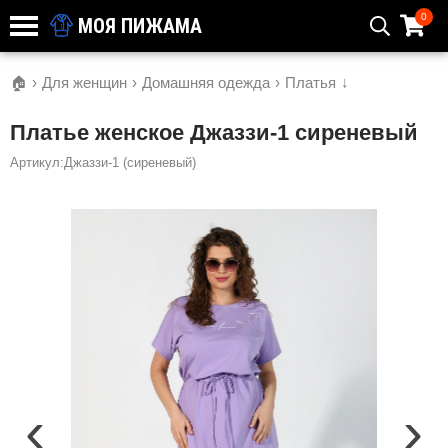
0
МОЯ ПИЖАМА
🏠
›
Для женщин
›
Домашняя одежда
›
Платья
↓
Платье женское Джаззи-1 сиреневый
Артикул:Джаззи-1 (сиреневый)
‹
›