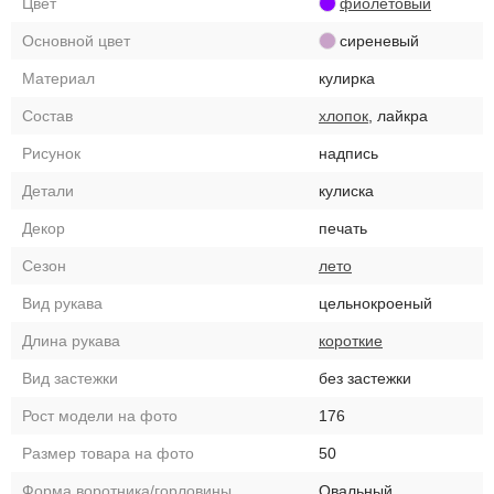
Цвет
фиолетовый
Основной цвет
сиреневый
Материал
кулирка
Состав
хлопок
, лайкра
Рисунок
надпись
Детали
кулиска
Декор
печать
Сезон
лето
Вид рукава
цельнокроеный
Длина рукава
короткие
Вид застежки
без застежки
Рост модели на фото
176
Размер товара на фото
50
Форма воротника/горловины
Овальный