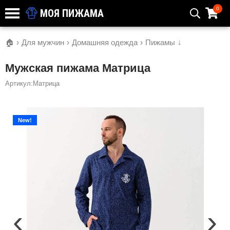
0
МОЯ ПИЖАМА
🏠
›
Для мужчин
›
Домашняя одежда
›
Пижамы
↓
Мужская пижама Матрица
Артикул:Матрица
New!
‹
›