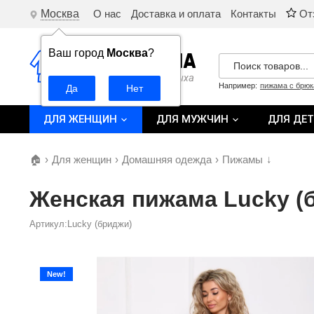
Москва
О нас
Доставка и оплата
Контакты
От
Ваш город
Москва
?
Например:
пижама с брю
ДЛЯ ЖЕНЩИН
ДЛЯ МУЖЧИН
ДЛЯ ДЕ
🏠
›
Для женщин
›
Домашняя одежда
›
Пижамы
↓
Женская пижама Lucky (
Артикул:Lucky (бриджи)
New!