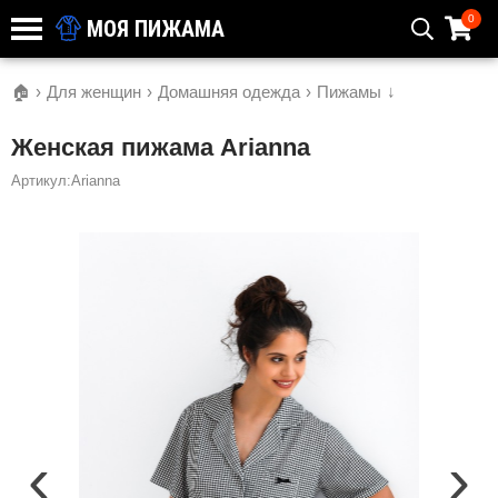
0
МОЯ ПИЖАМА
🏠
›
Для женщин
›
Домашняя одежда
›
Пижамы
↓
Женская пижама Arianna
Артикул:Arianna
‹
›