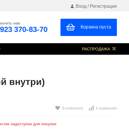
Вход
/
Регистрация
вонить нам
Корзина пуста
 923 370-83-70
РАСПРОДАЖА
й внутри)
В избранное
К сравнению
стик недоступен для покупки