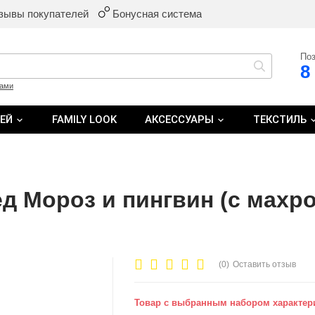
зывы покупателей
Бонусная система
Поз
8
ками
ТЕЙ
FAMILY LOOK
АКСЕССУАРЫ
ТЕКСТИЛЬ
д Мороз и пингвин (с махро
(0)
Оставить отзыв
Товар с выбранным набором характери