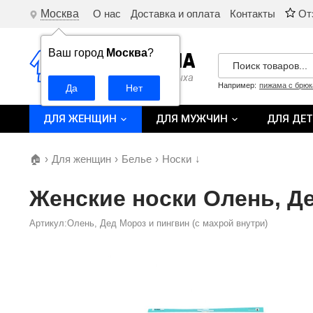
Москва
О нас
Доставка и оплата
Контакты
От
Ваш город
Москва
?
Например:
пижама с брю
ДЛЯ ЖЕНЩИН
ДЛЯ МУЖЧИН
ДЛЯ ДЕ
🏠
›
Для женщин
›
Белье
›
Носки
↓
Женские носки Олень, Де
Артикул:Олень, Дед Мороз и пингвин (с махрой внутри)