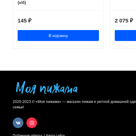
(х/б)
145
2 075
₽
₽
В корзину
2020-2023 © «Моя пижама» — магазин пижам и уютной домашней оде
семьи!
|
Публичная оферта
Карта сайта