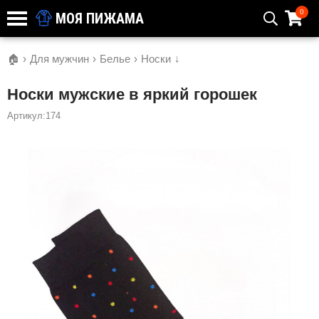
0
МОЯ ПИЖАМА
🏠
›
Для мужчин
›
Белье
›
Носки
↓
Носки мужские в яркий горошек
Артикул:174