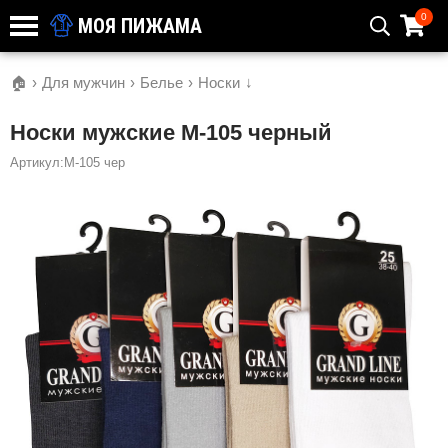
0
МОЯ ПИЖАМА
🏠
›
Для мужчин
›
Белье
›
Носки
↓
Носки мужские М-105 черный
Артикул:М-105 чер