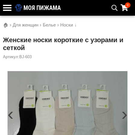
0
МОЯ ПИЖАМА
🏠
›
Для женщин
›
Белье
›
Носки
↓
Женские носки короткие с узорами и
сеткой
Артикул:BJ-603
‹
›