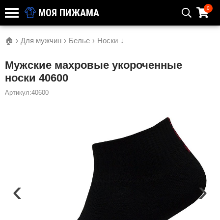
0
МОЯ ПИЖАМА
🏠
›
Для мужчин
›
Белье
›
Носки
↓
Мужские махровые укороченные
носки 40600
Артикул:40600
‹
›