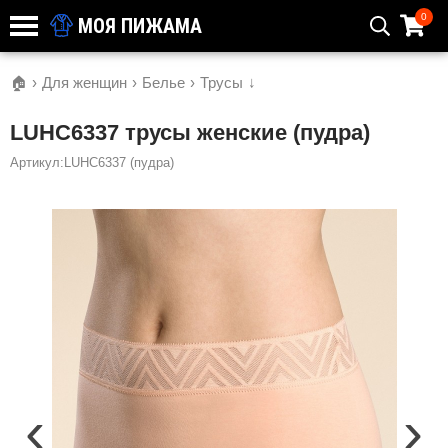
0
МОЯ ПИЖАМА
🏠
›
Для женщин
›
Белье
›
Трусы
↓
LUHC6337 трусы женские (пудра)
Артикул:LUHC6337 (пудра)
‹
›