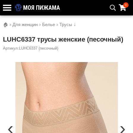
0
МОЯ ПИЖАМА
🏠
›
Для женщин
›
Белье
›
Трусы
↓
LUHC6337 трусы женские (песочный)
Артикул:LUHC6337 (песочный)
‹
›