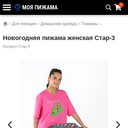
0
МОЯ ПИЖАМА
🏠
›
Для женщин
›
Домашняя одежда
›
Пижамы
↓
Новогодняя пижама женская Стар-3
Артикул:Стар-3
‹
›