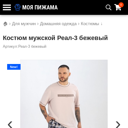
0
МОЯ ПИЖАМА
🏠
›
Для мужчин
›
Домашняя одежда
›
Костюмы
↓
Костюм мужской Реал-3 бежевый
Артикул:Реал-3 бежевый
New!
‹
›