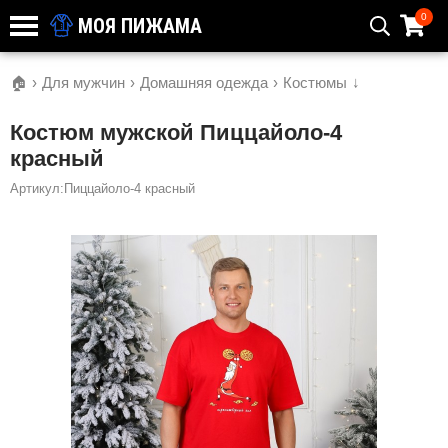
0
МОЯ ПИЖАМА
🏠
›
Для мужчин
›
Домашняя одежда
›
Костюмы
↓
Костюм мужской Пиццайоло-4
красный
Артикул:Пиццайоло-4 красный