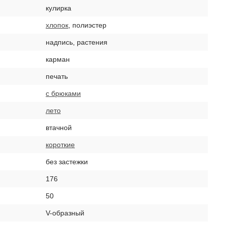
кулирка
хлопок
, полиэстер
надпись, растения
карман
печать
с брюками
лето
втачной
короткие
без застежки
176
50
V-образный