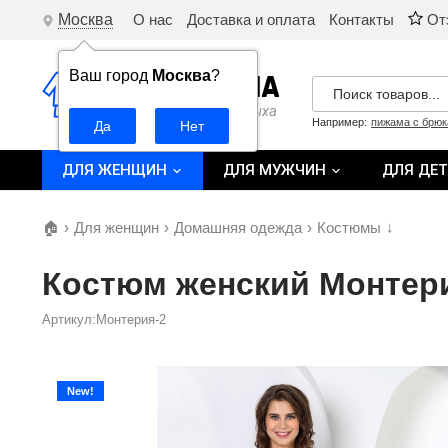
Москва
О нас
Доставка и оплата
Контакты
От
Ваш город
Москва
?
Например:
пижама с брю
ДЛЯ ЖЕНЩИН
ДЛЯ МУЖЧИН
ДЛЯ ДЕ
🏠
›
Для женщин
›
Домашняя одежда
›
Костюмы
↓
Костюм женский Монтер
Артикул:Монтерия-2
New!