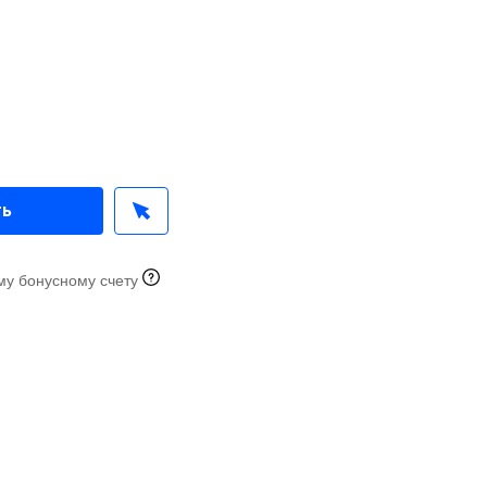
ть
му бонусному счету