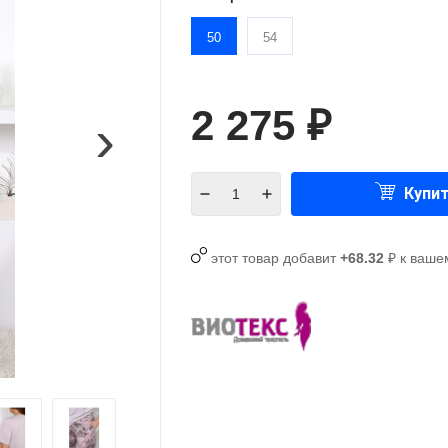
50
54
2 275
›
₽
Купи
этот товар добавит
+68.32
₽ к ваше