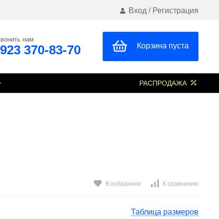
Вход
/
Регистрация
вонить нам
Корзина пуста
 923 370-83-70
РАСПРОДАЖА
В избранное
К сравнению
Таблица размеров