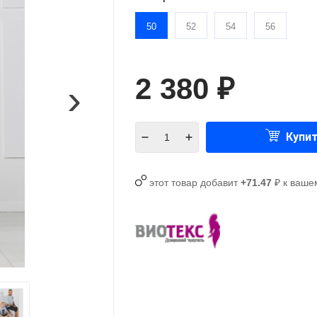
50
52
54
56
2 380
›
₽
Купи
этот товар добавит
+71.47
₽ к ваше