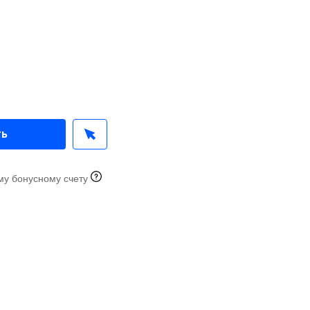
ть
му бонусному счету