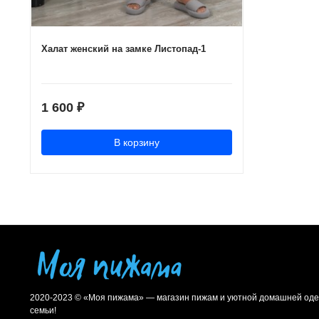
Халат женский на замке Листопад-1
1 600
₽
В корзину
2020-2023 © «Моя пижама» — магазин пижам и уютной домашней оде
семьи!