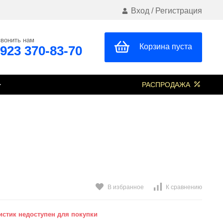
Вход
/
Регистрация
вонить нам
Корзина пуста
 923 370-83-70
РАСПРОДАЖА
В избранное
К сравнению
стик недоступен для покупки