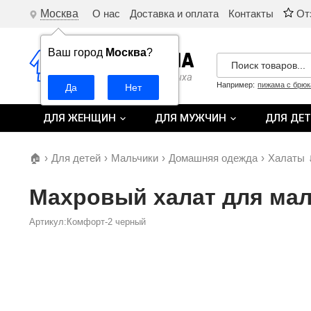
Москва
О нас
Доставка и оплата
Контакты
От
Ваш город
Москва
?
Например:
пижама с брю
ДЛЯ ЖЕНЩИН
ДЛЯ МУЖЧИН
ДЛЯ ДЕ
🏠
›
Для детей
›
Мальчики
›
Домашняя одежда
›
Халаты
Махровый халат для ма
Артикул:Комфорт-2 черный