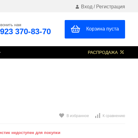
Вход
/
Регистрация
вонить нам
Корзина пуста
 923 370-83-70
РАСПРОДАЖА
В избранное
К сравнению
стик недоступен для покупки