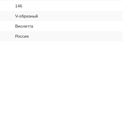
146
V-образный
Виолетта
Россия