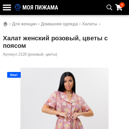
0
МОЯ ПИЖАМА
🏠
›
Для женщин
›
Домашняя одежда
›
Халаты
↓
Халат женский розовый, цветы с
поясом
Артикул:2128 (розовый, цветы)
New!