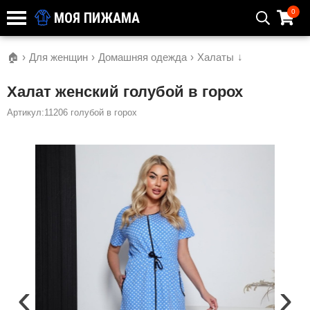
0
МОЯ ПИЖАМА
🏠
›
Для женщин
›
Домашняя одежда
›
Халаты
↓
Халат женский голубой в горох
Артикул:11206 голубой в горох
‹
›