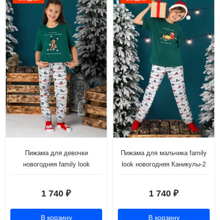
Пижама для девочки
Пижама для мальчика family
новогодняя family look
look новогодняя Каникулы-2
Каникулы-1 зеленый
зеленый
1 740
1 740
₽
₽
В корзину
В корзину