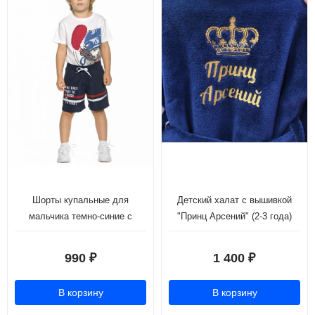
Шорты купальные для
Детский халат с вышивкой
мальчика темно-синие с
"Принц Арсений" (2-3 года)
надписью (рост 98-116)
990
1 400
₽
₽
В корзину
В корзину