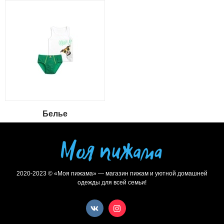
Белье
2020-2023 © «Моя пижама» — магазин пижам и уютной домашней
одежды для всей семьи!