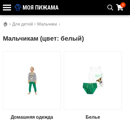
0
МОЯ ПИЖАМА
🏠
›
Для детей
›
Мальчики
↓
Мальчикам (цвет: белый)
Домашняя одежда
Белье