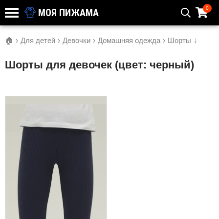
0
МОЯ ПИЖАМА
🏠
›
Для детей
›
Девочки
›
Домашняя одежда
›
Шорты
↓
Шорты для девочек (цвет: черный)