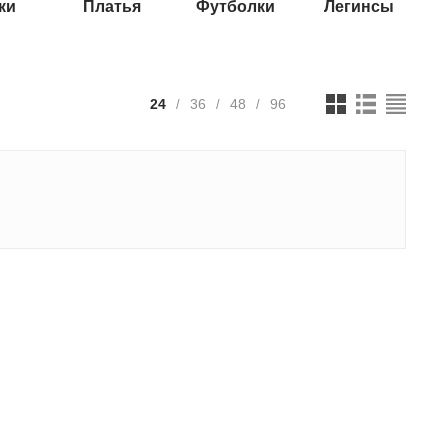
ки
Платья
Футболки
Легинсы
24
36
48
96
/
/
/