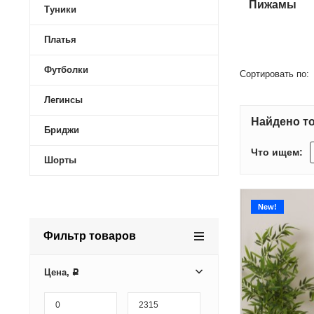
Пижамы
Туники
Платья
Футболки
Сортировать по:
Легинсы
Найдено то
Бриджи
Что ищем:
Шорты
New!
Фильтр товаров
Цена,
Р