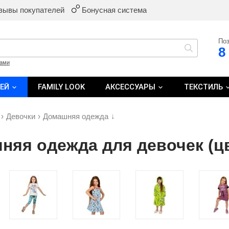
зывы покупателей
Бонусная система
Поз
8
ками
ТЕЙ
FAMILY LOOK
АКСЕССУАРЫ
ТЕКСТИЛЬ
›
Девочки
›
Домашняя одежда
↓
яя одежда для девочек (цв