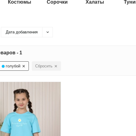
Костюмы
Сорочки
Халаты
Туни
Дата добавления
варов - 1
голубой
Сбросить