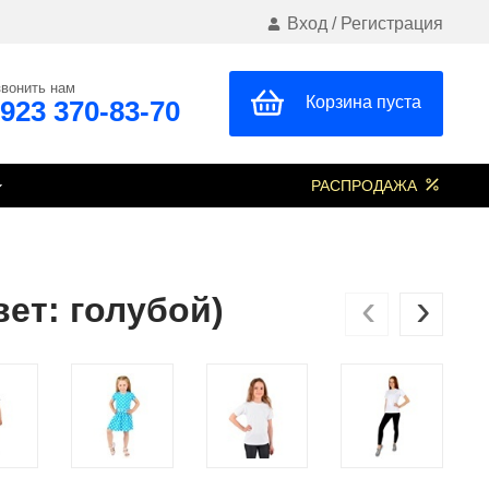
Вход
/
Регистрация
вонить нам
Корзина пуста
 923 370-83-70
РАСПРОДАЖА
‹
›
ет: голубой)