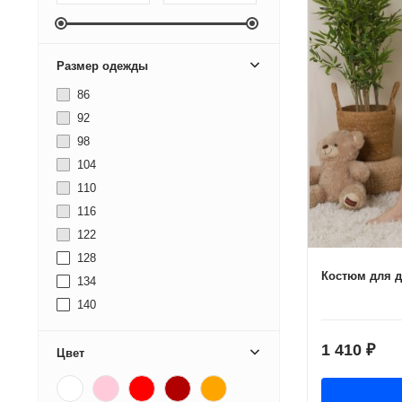
Размер одежды
86
92
98
104
110
116
122
128
Костюм для д
134
140
146
1 410
₽
152
Цвет
158
164