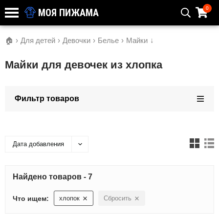
0
МОЯ ПИЖАМА
🏠
›
Для детей
›
Девочки
›
Белье
›
Майки
↓
Майки для девочек из хлопка
Фильтр товаров
Дата добавления
Найдено товаров - 7
Что ищем:
хлопок
Сбросить