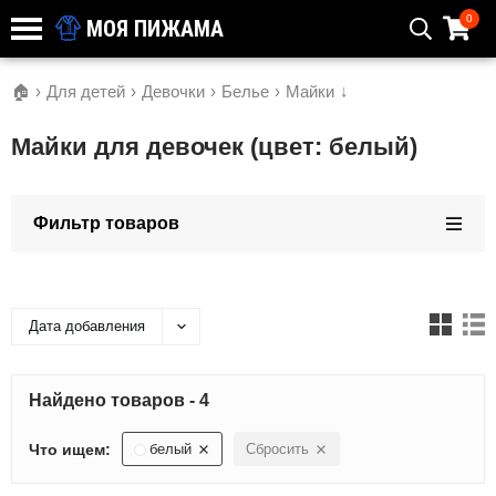
0
МОЯ ПИЖАМА
🏠
›
Для детей
›
Девочки
›
Белье
›
Майки
↓
Майки для девочек (цвет: белый)
Фильтр товаров
Дата добавления
Найдено товаров - 4
Что ищем:
белый
Сбросить