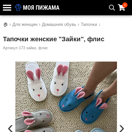
0
МОЯ ПИЖАМА
🏠
›
Для женщин
›
Домашняя обувь
›
Тапочки
↓
Тапочки женские "Зайки", флис
Артикул:173 зайки, флис
‹
›